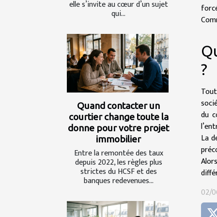
elle s’invite au cœur d’un sujet
forc
qui...
Comm
Qu
?
Tout
socié
Quand contacter un
du c
courtier change toute la
l’ent
donne pour votre projet
La d
immobilier
préc
Entre la remontée des taux
Alor
depuis 2022, les règles plus
strictes du HCSF et des
diffé
banques redevenues...
02/0