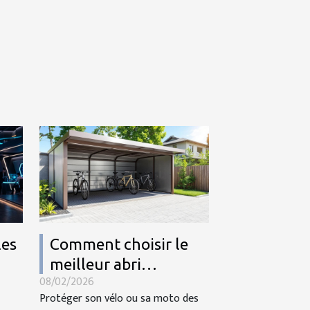
les
Comment choisir le
meilleur abri
08/02/2026
métallique pour votre
Protéger son vélo ou sa moto des
vélo ou moto ?