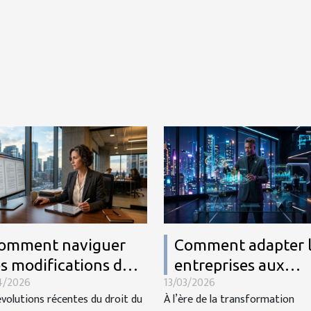
omment naviguer
Comment adapter 
es modifications du
entreprises aux
4/2026
13/03/2026
roit du travail en
changements
évolutions récentes du droit du
À l’ère de la transformation
026 ?
technologiques de