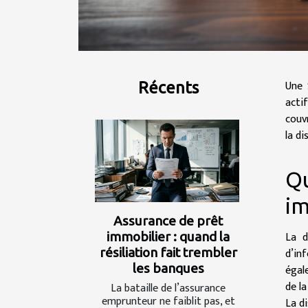
Une 
Récents
acti
couv
la di
Qu
im
Assurance de prêt
La d
immobilier : quand la
d’in
résiliation fait trembler
les banques
égal
de l
La bataille de l’assurance
emprunteur ne faiblit pas, et
La d