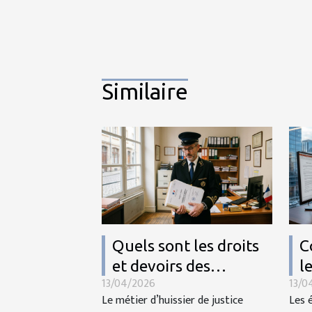
Similaire
Quels sont les droits
C
et devoirs des
l
13/04/2026
13/0
huissiers de justice en
d
Le métier d’huissier de justice
Les 
France ?
2