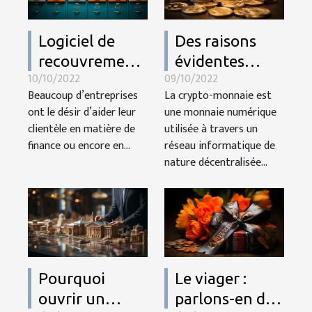
Logiciel de
Des raisons
recouvrement :
évidentes
10/10/2022
09/10/2022
pourquoi fait ?
d’investir dans
Beaucoup d’entreprises
La crypto-monnaie est
les crypto-
ont le désir d’aider leur
une monnaie numérique
monnaies
clientèle en matière de
utilisée à travers un
finance ou encore en...
réseau informatique de
nature décentralisée...
Pourquoi
Le viager :
ouvrir un
parlons-en des