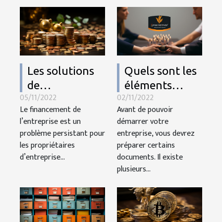
Les solutions
Quels sont les
de
éléments
05/11/2022
02/11/2022
financement
importants
Le financement de
Avant de pouvoir
pour les pros
pour une
l’entreprise est un
démarrer votre
et les
nouvelle
problème persistant pour
entreprise, vous devrez
entreprises
entreprise ?
les propriétaires
préparer certains
d’entreprise...
documents. Il existe
plusieurs...