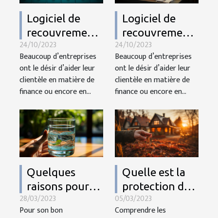
Logiciel de
Logiciel de
recouvrement :
recouvrement :
24/10/2023
24/10/2023
pourquoi fait ?
pourquoi fait ?
Beaucoup d’entreprises
Beaucoup d’entreprises
ont le désir d’aider leur
ont le désir d’aider leur
clientèle en matière de
clientèle en matière de
finance ou encore en...
finance ou encore en...
Quelques
Quelle est la
raisons pour
protection des
28/03/2023
05/03/2023
lesquelles il
locataires en
Pour son bon
Comprendre les
faut prendre
matière de