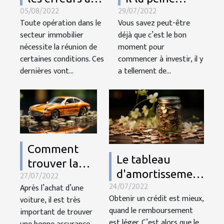
05/08/2022
29/07/2022
éviter pour
d’investir dans
Toute opération dans le
Vous savez peut-être
bien estimer
l’immobilier en
secteur immobilier
déjà que c’est le bon
son budget
Corse ?
nécessite la réunion de
moment pour
immobilier ?
certaines conditions. Ces
commencer à investir, il y
dernières vont...
a tellement de...
Comment
Le tableau
trouver la
d'amortissement
27/07/2022
meilleure
24/07/2022
Après l’achat d’une
: Que faut-il
assurance
Obtenir un crédit est mieux,
voiture, il est très
savoir ?
auto ?
quand le remboursement
important de trouver
est léger. C’est alors que le