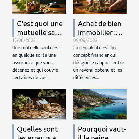
C'est quoi une
Achat de bien
mutuelle santé
immobilier :
15/08/2022
09/08/2022
?
quels critères
Une mutuelle santé est
La rentabilité est un
pour un choix
en quelque sorte une
concept financier qui
rentable
assurance que vous
désigne le rapport entre
détenez et qui couvre
un revenu obtenu et les
certaines de vos...
différentes...
Quelles sont
Pourquoi vaut-
les erreurs à
il la peine