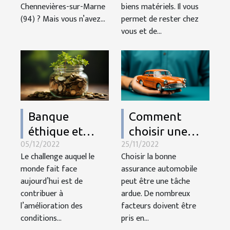
correspond à
Chennevières-sur-Marne
biens matériels. Il vous
Chennevières-
(94) ? Mais vous n’avez...
permet de rester chez
sur-Marne (94)
vous et de...
Banque
Comment
éthique et
choisir une
05/12/2022
25/11/2022
verte :
bonne
Le challenge auquel le
Choisir la bonne
pourquoi est-
assurance
monde fait face
assurance automobile
ce un choix
automobile ?
aujourd’hui est de
peut être une tâche
important ?
contribuer à
ardue. De nombreux
l’amélioration des
facteurs doivent être
conditions...
pris en...