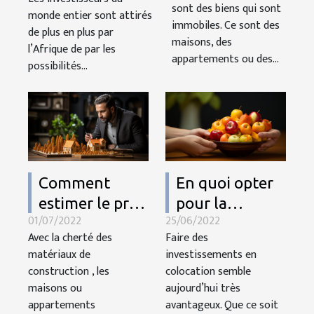
continent
sont des biens qui sont
monde entier sont attirés
immobilier ?
immobiles. Ce sont des
africain : ce
de plus en plus par
maisons, des
qu'il faut savoir
l’Afrique de par les
appartements ou des...
possibilités...
Comment
En quoi opter
estimer le prix
pour la
01/07/2022
25/06/2022
de vente de
colocation est-
Avec la cherté des
Faire des
votre maison
elle très
matériaux de
investissements en
ou
avantageuse ?
construction , les
colocation semble
appartement ?
maisons ou
aujourd’hui très
appartements
avantageux. Que ce soit