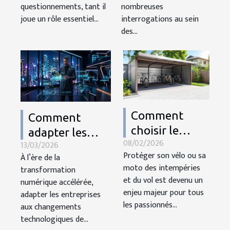
France ?
?
questionnements, tant il
nombreuses
joue un rôle essentiel...
interrogations au sein
des...
Comment
Comment
choisir le
adapter les
08/02/2026
meilleur abri
13/03/2026
entreprises aux
Protéger son vélo ou sa
À l’ère de la
métallique
changements
moto des intempéries
transformation
pour votre
technologiques
et du vol est devenu un
numérique accélérée,
vélo ou moto ?
de 2026 ?
enjeu majeur pour tous
adapter les entreprises
les passionnés...
aux changements
technologiques de...