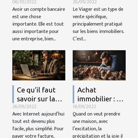
06/10/2022
26/09/2022
compte
avantages
Avoir un compte bancaire
Le Viager est un type de
bancaire
est une chose
vente spécifique,
professionnel ?
importante. Elle est tout
principalement pratiqué
aussi importante pour
sur les biens immobiliers.
une entreprise, bien...
C’est...
Ce qu’il faut
Achat
savoir sur la
immobilier : 3
26/09/2022
16/09/2022
création
erreurs à éviter
Avec Internet aujourd’hui
Quand on veut prendre
d’entreprise en
tout est devenu plus
une maison, avec
ligne
facile, plus simplifié. Pour
l’excitation, la
payer votre facture,
précipitation et la joie il