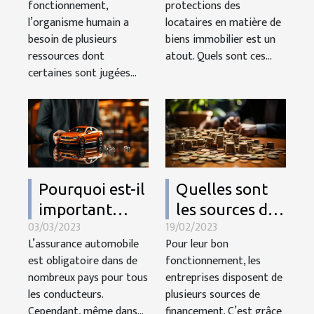
fonctionnement,
protections des
de l’eau
biens
l’organisme humain a
locataires en matière de
immobiliers?
besoin de plusieurs
biens immobilier est un
ressources dont
atout. Quels sont ces...
certaines sont jugées...
Pourquoi est-il
Quelles sont
important
les sources de
03/03/2023
19/02/2023
d’assurer sa
financement
L’assurance automobile
Pour leur bon
voiture ?
d’une
est obligatoire dans de
fonctionnement, les
entreprise ?
nombreux pays pour tous
entreprises disposent de
les conducteurs.
plusieurs sources de
Cependant, même dans...
financement. C’est grâce