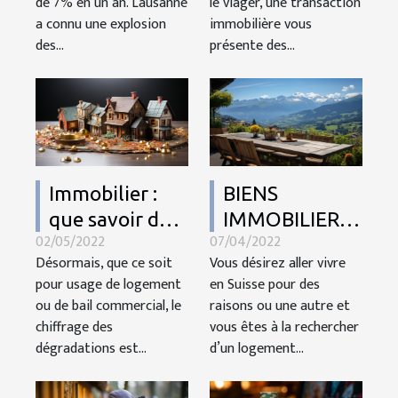
de 7% en un an. Lausanne
le viager, une transaction
Lausanne
a connu une explosion
immobilière vous
des...
présente des...
Immobilier :
BIENS
que savoir du
IMMOBILIERS
02/05/2022
07/04/2022
chiffrage de
À VENDRE EN
Désormais, que ce soit
Vous désirez aller vivre
dégradation ?
SUISSE
pour usage de logement
en Suisse pour des
ou de bail commercial, le
raisons ou une autre et
chiffrage des
vous êtes à la rechercher
dégradations est...
d’un logement...