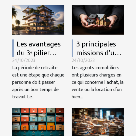
Les avantages
3 principales
du 3ᵉ pilier
missions d’un
24/10/2023
24/10/2023
dans son
agent
La période de retraite
Les agents immobiliers
projet
immobilier
est une étape que chaque
ont plusieurs charges en
immobilier
personne doit passer
ce qui concerne l’achat, la
après un bon temps de
vente ou la location d’un
travail. Le...
bien...