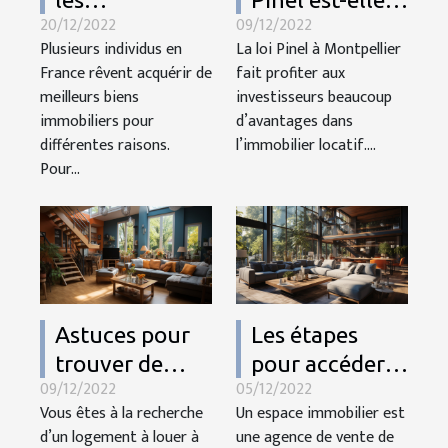
20/12/2022
09/12/2022
alternatives
avantageuse à
Plusieurs individus en
La loi Pinel à Montpellier
pour la
Montpellier ?
France rêvent acquérir de
fait profiter aux
location
meilleurs biens
investisseurs beaucoup
accession ?
immobiliers pour
d’avantages dans
différentes raisons.
l’immobilier locatif....
Pour...
Astuces pour
Les étapes
trouver de
pour accéder à
09/12/2022
05/12/2022
logement qui
votre espace
Vous êtes à la recherche
Un espace immobilier est
vous
immobilier
d’un logement à louer à
une agence de vente de