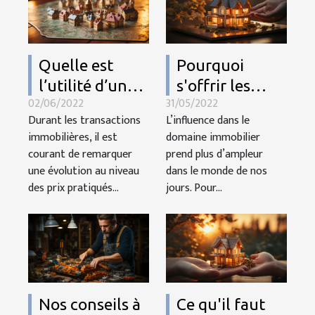
Quelle est
Pourquoi
l’utilité d’une
s'offrir les
02/06/2022
31/05/2022
carte des prix
services d’une
Durant les transactions
L’influence dans le
immobilier ?
agence
immobilières, il est
domaine immobilier
immobilière?
courant de remarquer
prend plus d’ampleur
une évolution au niveau
dans le monde de nos
des prix pratiqués...
jours. Pour...
Nos conseils à
Ce qu'il faut