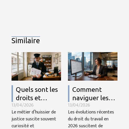
Similaire
Quels sont les
Comment
droits et
naviguer les
13/04/2026
13/04/2026
devoirs des
modifications
Le métier d’huissier de
Les évolutions récentes
huissiers de
du droit du
justice suscite souvent
du droit du travail en
justice en
travail en 2026
curiosité et
2026 suscitent de