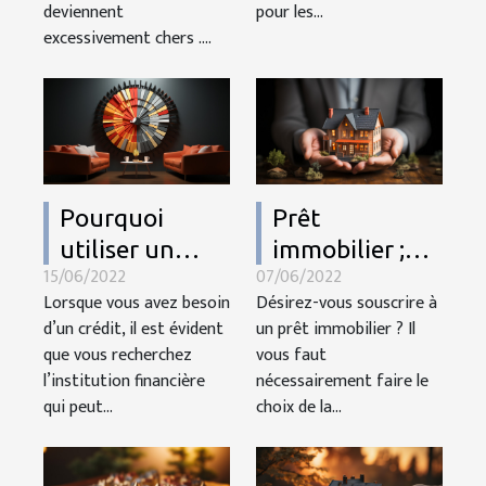
deviennent
pour les...
excessivement chers ....
Pourquoi
Prêt
utiliser un
immobilier ;
15/06/2022
07/06/2022
comparateur
comment le
Lorsque vous avez besoin
Désirez-vous souscrire à
de crédit ?
choisir ?
d’un crédit, il est évident
un prêt immobilier ? Il
que vous recherchez
vous faut
l’institution financière
nécessairement faire le
qui peut...
choix de la...