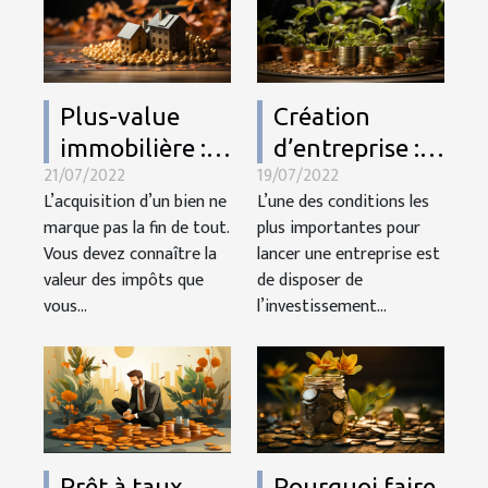
Plus-value
Création
immobilière :
d’entreprise :
21/07/2022
19/07/2022
comment la
quelques
L’acquisition d’un bien ne
L’une des conditions les
calculer ?
astuces pour
marque pas la fin de tout.
plus importantes pour
financer le
Vous devez connaître la
lancer une entreprise est
projet
valeur des impôts que
de disposer de
vous...
l’investissement...
Prêt à taux
Pourquoi faire