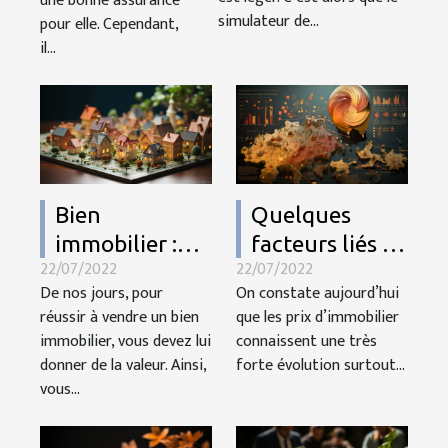
une bonne assurance
simulateur de...
pour elle. Cependant,
il...
Bien
Quelques
immobilier :
facteurs liés à
22/07/2022
22/07/2022
quelques
l'évolution des
De nos jours, pour
On constate aujourd’hui
astuces pour le
prix de
réussir à vendre un bien
que les prix d’immobilier
mettre en
l'immobilier.
immobilier, vous devez lui
connaissent une très
valeur
donner de la valeur. Ainsi,
forte évolution surtout...
vous...