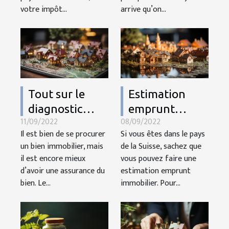
votre impôt...
arrive qu’on...
Tout sur le
Estimation
diagnostic
emprunt
11/09/2022
08/09/2022
immobilier
immobilier en
Il est bien de se procurer
Si vous êtes dans le pays
Suisse :
un bien immobilier, mais
de la Suisse, sachez que
comment
il est encore mieux
vous pouvez faire une
réussir ?
d’avoir une assurance du
estimation emprunt
bien. Le...
immobilier. Pour...