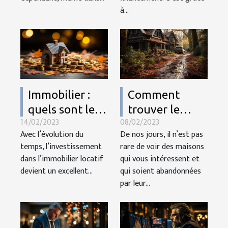
à...
Immobilier :
Comment
quels sont les
trouver le
14/02/2023
08/02/2023
avantages
propriétaire
Avec l’évolution du
De nos jours, il n’est pas
potentiels d'un
d’une maison
temps, l’investissement
rare de voir des maisons
investissement
abandonnée ?
dans l’immobilier locatif
qui vous intéressent et
dans
devient un excellent...
qui soient abandonnées
l'immobilier
par leur...
locatif ?