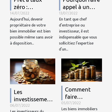
zéro :
appel à un
14/07/2022
13/07/2022
avantages et
cabinet
Aujourd’hui, devenir
En tant que chef
processus
spécialisé dans
propriétaire de votre
d’entreprise ou
d’obtention
la gestion de
bien immobilier est bien
investisseur, il est
patrimoine ?
possible même sans avoir
indispensable que vous
à disposition...
sollicitiez l’expertise
d’un...
Comment
Les
faire
investissements
05/07/2022
l’estimation
06/07/2022
dans le
Les biens immobiliers
d’un bien
Les investisseurs du