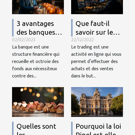
3 avantages
Que faut-il
des banques
savoir sur le
02/02/2023
22/12/2022
en ligne à
trading ?
La banque est une
Le trading est une
connaître
structure financière qui
activité en ligne qui vous
absolument
recueille et octroie des
permet d’effectuer des
fonds aux nécessiteux
achats et des ventes
contre des...
dans le but...
Quelles sont
Pourquoi la loi
les
Pinel est-elle