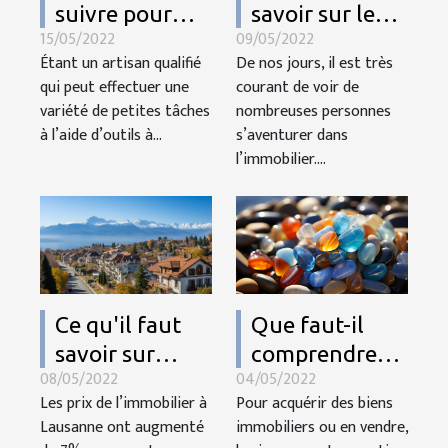
suivre pour
savoir sur le
15/05/2022
09/05/2022
devenir un
vendeur de
Étant un artisan qualifié
De nos jours, il est très
bricoleur
bien
qui peut effectuer une
courant de voir de
immobilier
variété de petites tâches
nombreuses personnes
à l’aide d’outils à...
s’aventurer dans
l’immobilier....
Ce qu'il faut
Que faut-il
savoir sur
comprendre
08/05/2022
04/05/2022
l’évolution du
du viager ?
Les prix de l’immobilier à
Pour acquérir des biens
prix de
Lausanne ont augmenté
immobiliers ou en vendre,
l’immobilier à