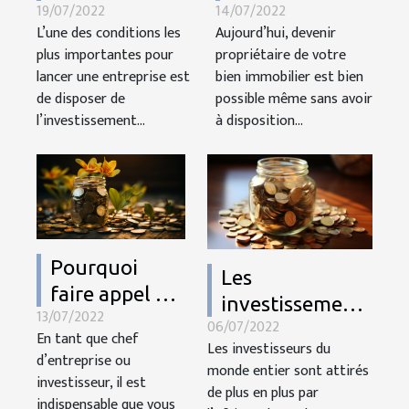
19/07/2022
14/07/2022
quelques
avantages et
L’une des conditions les
Aujourd’hui, devenir
astuces pour
processus
plus importantes pour
propriétaire de votre
financer le
d’obtention
lancer une entreprise est
bien immobilier est bien
projet
de disposer de
possible même sans avoir
l’investissement...
à disposition...
Pourquoi
Les
faire appel à
investissements
13/07/2022
un cabinet
06/07/2022
dans le
En tant que chef
spécialisé
Les investisseurs du
continent
d’entreprise ou
monde entier sont attirés
dans la
investisseur, il est
africain : ce
de plus en plus par
gestion de
indispensable que vous