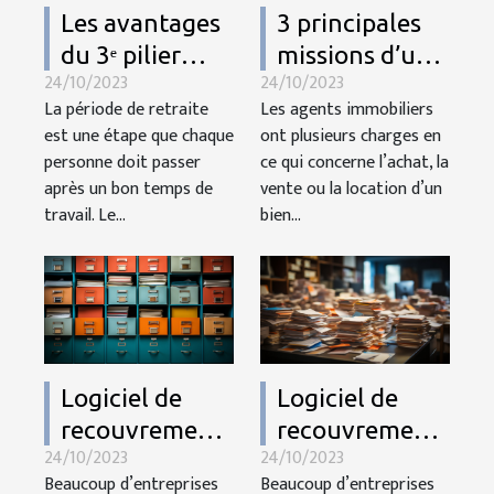
Les avantages
3 principales
du 3ᵉ pilier
missions d’un
24/10/2023
24/10/2023
dans son
agent
La période de retraite
Les agents immobiliers
projet
immobilier
est une étape que chaque
ont plusieurs charges en
immobilier
personne doit passer
ce qui concerne l’achat, la
après un bon temps de
vente ou la location d’un
travail. Le...
bien...
Logiciel de
Logiciel de
recouvrement :
recouvrement :
24/10/2023
24/10/2023
pourquoi fait ?
pourquoi fait ?
Beaucoup d’entreprises
Beaucoup d’entreprises