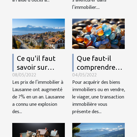
à l’aide d’outils à...
s’aventurer dans
l’immobilier....
Ce qu'il faut
Que faut-il
savoir sur
comprendre
08/05/2022
04/05/2022
l’évolution du
du viager ?
Les prix de l’immobilier à
Pour acquérir des biens
prix de
Lausanne ont augmenté
immobiliers ou en vendre,
l’immobilier à
de 7% en un an. Lausanne
le viager, une transaction
Lausanne
a connu une explosion
immobilière vous
des...
présente des...