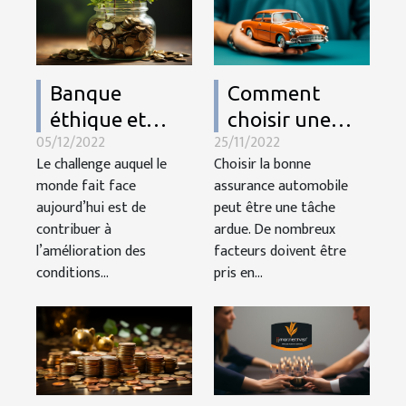
Banque
Comment
éthique et
choisir une
05/12/2022
25/11/2022
verte :
bonne
Le challenge auquel le
Choisir la bonne
pourquoi est-
assurance
monde fait face
assurance automobile
ce un choix
automobile ?
aujourd’hui est de
peut être une tâche
important ?
contribuer à
ardue. De nombreux
l’amélioration des
facteurs doivent être
conditions...
pris en...