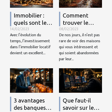
Immobilier :
Comment
quels sont les
trouver le
14/02/2023
08/02/2023
avantages
propriétaire
Avec l’évolution du
De nos jours, il n’est pas
potentiels d'un
d’une maison
temps, l’investissement
rare de voir des maisons
investissement
abandonnée ?
dans l’immobilier locatif
qui vous intéressent et
dans
devient un excellent...
qui soient abandonnées
l'immobilier
par leur...
locatif ?
3 avantages
Que faut-il
des banques
savoir sur le