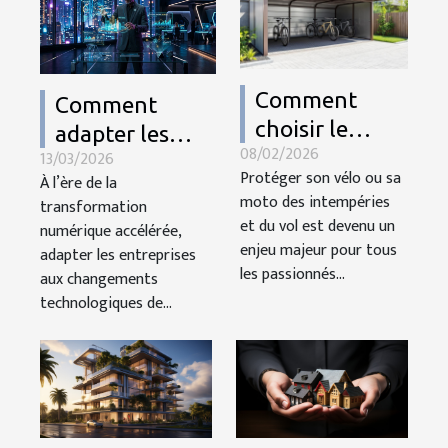
Comment
Comment
choisir le
adapter les
08/02/2026
meilleur abri
13/03/2026
entreprises aux
Protéger son vélo ou sa
À l’ère de la
métallique
changements
moto des intempéries
transformation
pour votre
technologiques
et du vol est devenu un
numérique accélérée,
vélo ou moto ?
de 2026 ?
enjeu majeur pour tous
adapter les entreprises
les passionnés...
aux changements
technologiques de...