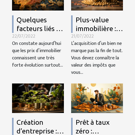
Quelques
Plus-value
facteurs liés à
immobilière :
22/07/2022
21/07/2022
l'évolution des
comment la
On constate aujourd’hui
L’acquisition d’un bien ne
prix de
calculer ?
que les prix d’immobilier
marque pas la fin de tout.
l'immobilier.
connaissent une très
Vous devez connaître la
forte évolution surtout...
valeur des impôts que
vous...
Création
Prêt à taux
d’entreprise :
zéro :