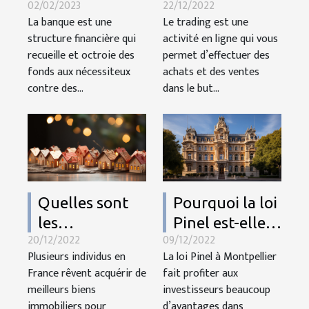
02/02/2023
22/12/2022
en ligne à
trading ?
La banque est une
Le trading est une
connaître
structure financière qui
activité en ligne qui vous
absolument
recueille et octroie des
permet d’effectuer des
fonds aux nécessiteux
achats et des ventes
contre des...
dans le but...
Quelles sont
Pourquoi la loi
les
Pinel est-elle
20/12/2022
09/12/2022
alternatives
avantageuse à
Plusieurs individus en
La loi Pinel à Montpellier
pour la
Montpellier ?
France rêvent acquérir de
fait profiter aux
location
meilleurs biens
investisseurs beaucoup
accession ?
immobiliers pour
d’avantages dans