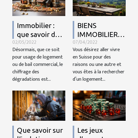
Immobilier :
BIENS
que savoir du
IMMOBILIERS
02/05/2022
07/04/2022
chiffrage de
À VENDRE EN
Désormais, que ce soit
Vous désirez aller vivre
dégradation ?
SUISSE
pour usage de logement
en Suisse pour des
ou de bail commercial, le
raisons ou une autre et
chiffrage des
vous êtes à la rechercher
dégradations est...
d’un logement...
Que savoir sur
Les jeux