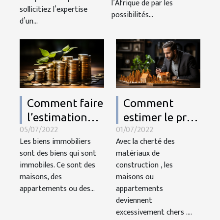
qu'il faut savoir
l’Afrique de par les
sollicitiez l’expertise
patrimoine ?
possibilités...
d’un...
Comment faire
Comment
l’estimation
estimer le prix
05/07/2022
01/07/2022
d’un bien
de vente de
Les biens immobiliers
Avec la cherté des
immobilier ?
votre maison
sont des biens qui sont
matériaux de
ou
immobiles. Ce sont des
construction , les
appartement ?
maisons, des
maisons ou
appartements ou des...
appartements
deviennent
excessivement chers ....