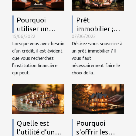
Pourquoi
Prêt
utiliser un
immobilier ;
15/06/2022
07/06/2022
comparateur
comment le
Lorsque vous avez besoin
Désirez-vous souscrire à
de crédit ?
choisir ?
d’un crédit, il est évident
un prêt immobilier ? Il
que vous recherchez
vous faut
l’institution financière
nécessairement faire le
qui peut...
choix de la...
Quelle est
Pourquoi
l’utilité d’une
s'offrir les