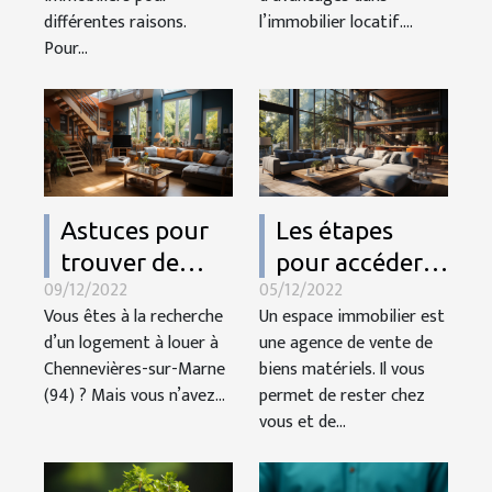
différentes raisons.
l’immobilier locatif....
Pour...
Astuces pour
Les étapes
trouver de
pour accéder à
09/12/2022
05/12/2022
logement qui
votre espace
Vous êtes à la recherche
Un espace immobilier est
vous
immobilier
d’un logement à louer à
une agence de vente de
correspond à
Chennevières-sur-Marne
biens matériels. Il vous
Chennevières-
(94) ? Mais vous n’avez...
permet de rester chez
sur-Marne (94)
vous et de...