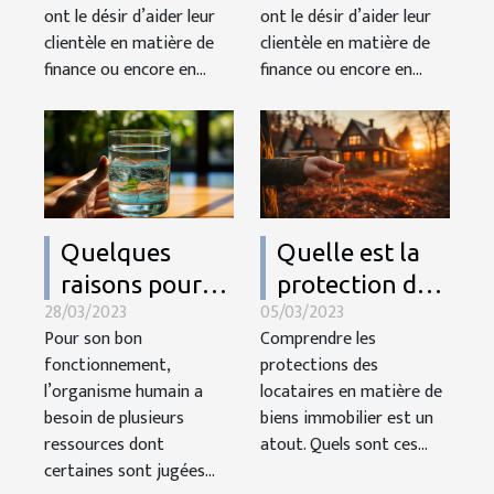
ont le désir d’aider leur
ont le désir d’aider leur
clientèle en matière de
clientèle en matière de
finance ou encore en...
finance ou encore en...
Quelques
Quelle est la
raisons pour
protection des
28/03/2023
05/03/2023
lesquelles il
locataires en
Pour son bon
Comprendre les
faut prendre
matière de
fonctionnement,
protections des
de l’eau
biens
l’organisme humain a
locataires en matière de
immobiliers?
besoin de plusieurs
biens immobilier est un
ressources dont
atout. Quels sont ces...
certaines sont jugées...