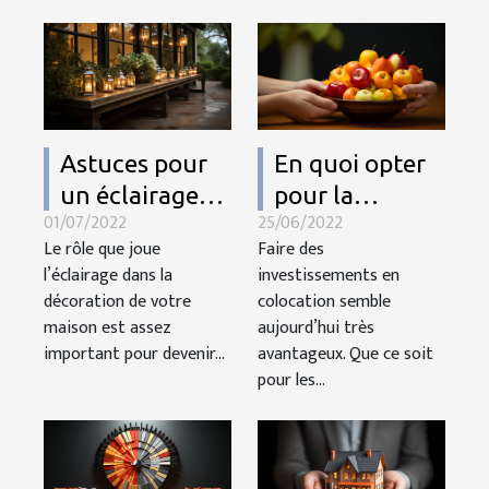
Astuces pour
En quoi opter
un éclairage
pour la
01/07/2022
25/06/2022
extérieur de
colocation est-
Le rôle que joue
Faire des
design
elle très
l’éclairage dans la
investissements en
avantageuse ?
décoration de votre
colocation semble
maison est assez
aujourd’hui très
important pour devenir...
avantageux. Que ce soit
pour les...