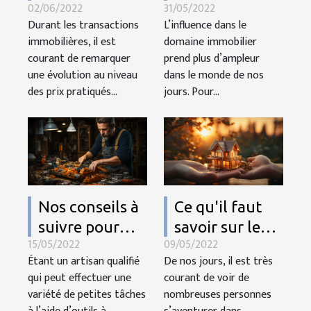
02/06/2022
31/05/2022
carte des prix
services d’une
Durant les transactions
L’influence dans le
immobilier ?
agence
immobilières, il est
domaine immobilier
immobilière?
courant de remarquer
prend plus d’ampleur
une évolution au niveau
dans le monde de nos
des prix pratiqués...
jours. Pour...
Nos conseils à
Ce qu'il faut
suivre pour
savoir sur le
15/05/2022
09/05/2022
devenir un
vendeur de
Étant un artisan qualifié
De nos jours, il est très
bricoleur
bien
qui peut effectuer une
courant de voir de
immobilier
variété de petites tâches
nombreuses personnes