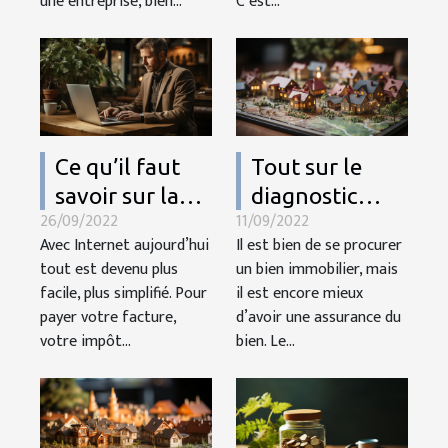
une entreprise, bien...
C’est...
Ce qu’il faut
Tout sur le
savoir sur la
diagnostic
26/09/2022
11/09/2022
création
immobilier
Avec Internet aujourd’hui
Il est bien de se procurer
d’entreprise en
tout est devenu plus
un bien immobilier, mais
ligne
facile, plus simplifié. Pour
il est encore mieux
payer votre facture,
d’avoir une assurance du
votre impôt...
bien. Le...