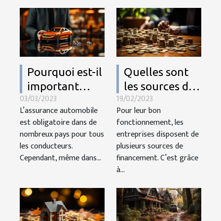
Pourquoi est-il
Quelles sont
important
les sources de
03/03/2023
19/02/2023
d’assurer sa
financement
L’assurance automobile
Pour leur bon
voiture ?
d’une
est obligatoire dans de
fonctionnement, les
entreprise ?
nombreux pays pour tous
entreprises disposent de
les conducteurs.
plusieurs sources de
Cependant, même dans...
financement. C’est grâce
à...