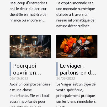
Beaucoup d’entreprises
La crypto-monnaie est
les crypto-
ont le désir d’aider leur
une monnaie numérique
monnaies
clientèle en matière de
utilisée à travers un
finance ou encore en...
réseau informatique de
nature décentralisée...
Pourquoi
Le viager :
ouvrir un
parlons-en des
06/10/2022
26/09/2022
compte
avantages
Avoir un compte bancaire
Le Viager est un type de
bancaire
est une chose
vente spécifique,
professionnel ?
importante. Elle est tout
principalement pratiqué
aussi importante pour
sur les biens immobiliers.