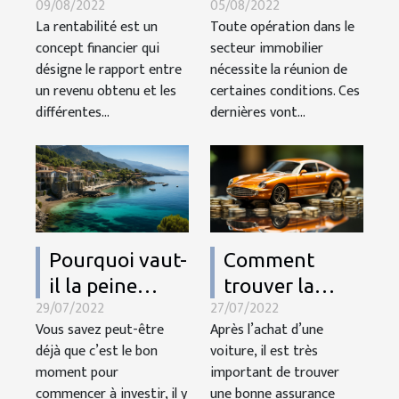
09/08/2022
05/08/2022
quels critères
éviter pour
La rentabilité est un
Toute opération dans le
pour un choix
bien estimer
concept financier qui
secteur immobilier
rentable
son budget
désigne le rapport entre
nécessite la réunion de
immobilier ?
un revenu obtenu et les
certaines conditions. Ces
différentes...
dernières vont...
Pourquoi vaut-
Comment
il la peine
trouver la
29/07/2022
27/07/2022
d’investir dans
meilleure
Vous savez peut-être
Après l’achat d’une
l’immobilier en
assurance auto
déjà que c’est le bon
voiture, il est très
Corse ?
?
moment pour
important de trouver
commencer à investir, il y
une bonne assurance