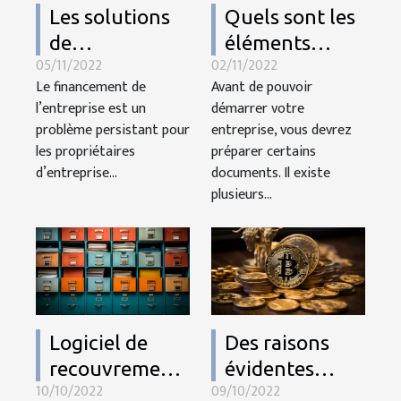
Les solutions
Quels sont les
de
éléments
05/11/2022
02/11/2022
financement
importants
Le financement de
Avant de pouvoir
pour les pros
pour une
l’entreprise est un
démarrer votre
et les
nouvelle
problème persistant pour
entreprise, vous devrez
entreprises
entreprise ?
les propriétaires
préparer certains
d’entreprise...
documents. Il existe
plusieurs...
Logiciel de
Des raisons
recouvrement :
évidentes
10/10/2022
09/10/2022
pourquoi fait ?
d’investir dans