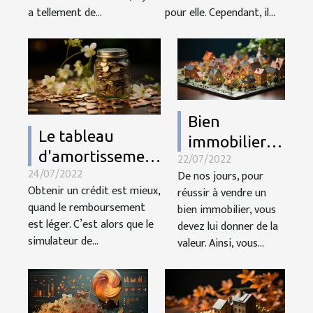
a tellement de...
pour elle. Cependant, il...
Bien
Le tableau
immobilier :
d'amortissement
22/07/2022
quelques
24/07/2022
De nos jours, pour
: Que faut-il
astuces pour
Obtenir un crédit est mieux,
réussir à vendre un
savoir ?
le mettre en
quand le remboursement
bien immobilier, vous
valeur
est léger. C’est alors que le
devez lui donner de la
simulateur de...
valeur. Ainsi, vous...