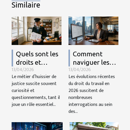
Similaire
Quels sont les
Comment
droits et
naviguer les
13/04/2026
13/04/2026
devoirs des
modifications
Le métier d’huissier de
Les évolutions récentes
huissiers de
du droit du
justice suscite souvent
du droit du travail en
justice en
travail en 2026
curiosité et
2026 suscitent de
France ?
?
questionnements, tant il
nombreuses
joue un rôle essentiel...
interrogations au sein
des...