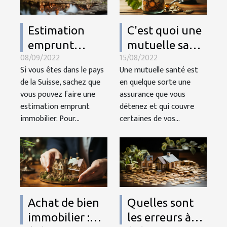
Estimation
C'est quoi une
emprunt
mutuelle santé
08/09/2022
15/08/2022
immobilier en
?
Si vous êtes dans le pays
Une mutuelle santé est
Suisse :
de la Suisse, sachez que
en quelque sorte une
comment
vous pouvez faire une
assurance que vous
réussir ?
estimation emprunt
détenez et qui couvre
immobilier. Pour...
certaines de vos...
Achat de bien
Quelles sont
immobilier :
les erreurs à