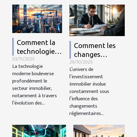
Comment la
Comment les
technologie
changes
03/11/2025
moderne
29/10/2025
réglementaires
La technologie
transforme-t-
L’univers de
pourraient
moderne bouleverse
l’investissement
elle les
profondément le
impacter les
immobilier évolue
estimations
secteur immobilier,
investissements
constamment sous
notamment à travers
immobilières ?
l’influence des
immobiliers ?
l’évolution des...
changements
réglementaires...