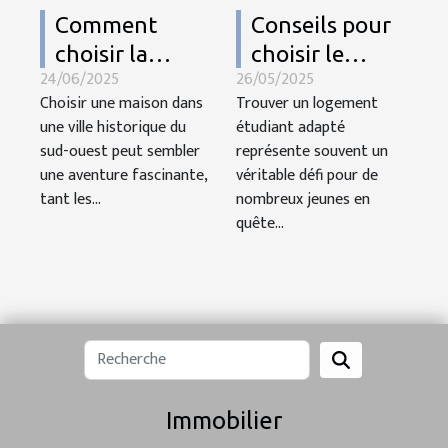
Comment
Conseils pour
choisir la
choisir le
24/06/2025
26/05/2025
maison idéale
logement
Choisir une maison dans
Trouver un logement
dans une ville
étudiant idéal
une ville historique du
étudiant adapté
historique du
en fonction de
sud-ouest peut sembler
représente souvent un
sud-ouest
ses études
une aventure fascinante,
véritable défi pour de
tant les...
nombreux jeunes en
quête...
Immobilier