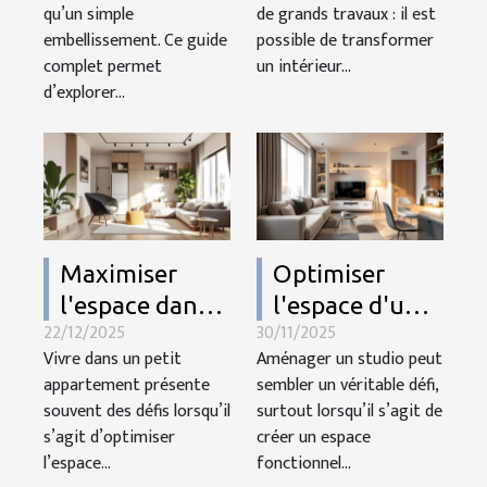
pour votre
mineures ?
qu’un simple
de grands travaux : il est
maison
embellissement. Ce guide
possible de transformer
complet permet
un intérieur...
d’explorer...
Maximiser
Optimiser
l'espace dans
l'espace d'un
22/12/2025
30/11/2025
un petit
studio :
Vivre dans un petit
Aménager un studio peut
appartement :
conseils pour
appartement présente
sembler un véritable défi,
stratégies et
un
souvent des défis lorsqu’il
surtout lorsqu’il s’agit de
astuces
aménagement
s’agit d’optimiser
créer un espace
l’espace...
fonctionnel...
multifonction