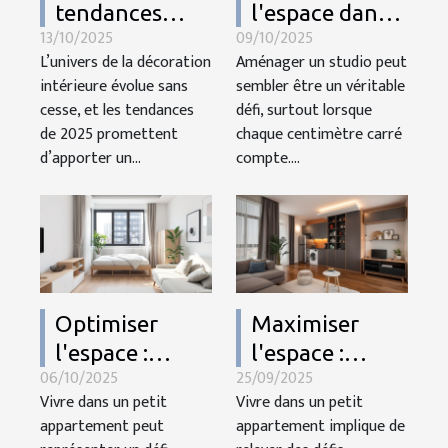
tendances
l'espace dans
13/10/2025
09/10/2025
déco 2025
un studio :
L’univers de la décoration
Aménager un studio peut
influenceront-
astuces pour
intérieure évolue sans
sembler être un véritable
elles votre
petits espaces
cesse, et les tendances
défi, surtout lorsque
intérieur ?
de 2025 promettent
chaque centimètre carré
d’apporter un...
compte....
Optimiser
Maximiser
l'espace :
l'espace :
06/10/2025
25/09/2025
conseils pour
astuces pour
Vivre dans un petit
Vivre dans un petit
petits
petits
appartement peut
appartement implique de
appartements
appartements