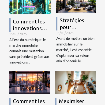
Stratégies
Comment les
pour
innovations
15/10/2025
augmenter la
15/10/2025
technologiques
Avant de mettre un bien
À l’ère du numérique, le
valeur de
transforment-
immobilier sur le
marché immobilier
votre bien
elles le marché
marché, il est essentiel
connaît une mutation
avant la vente
immobilier ?
d’optimiser sa valeur
sans précédent grâce aux
afin d’obtenir le...
innovations...
Comment les
Maximiser