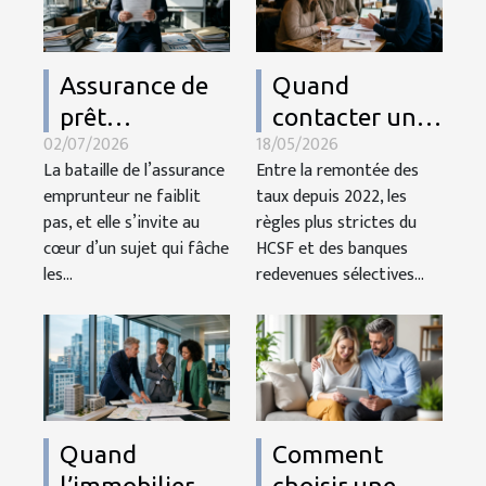
Assurance de
Quand
prêt
contacter un
02/07/2026
18/05/2026
immobilier :
courtier
La bataille de l’assurance
Entre la remontée des
quand la
change toute
emprunteur ne faiblit
taux depuis 2022, les
résiliation fait
la donne pour
pas, et elle s’invite au
règles plus strictes du
trembler les
votre projet
cœur d’un sujet qui fâche
HCSF et des banques
les...
banques
redevenues sélectives...
immobilier
Quand
Comment
l’immobilier
choisir une