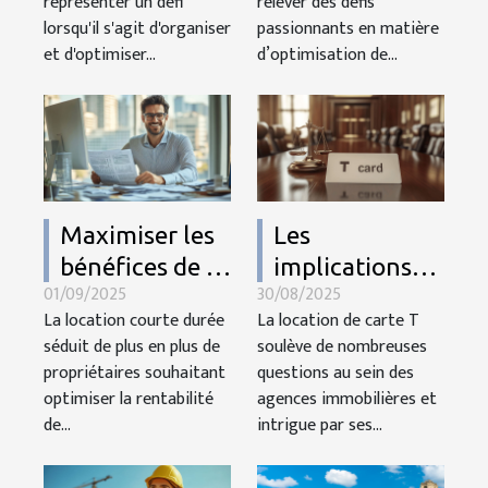
représenter un défi
relever des défis
lorsqu'il s'agit d'organiser
passionnants en matière
et d'optimiser...
d’optimisation de...
Maximiser les
Les
bénéfices de la
implications
01/09/2025
30/08/2025
location
légales de la
La location courte durée
La location de carte T
courte durée :
location de
séduit de plus en plus de
soulève de nombreuses
stratégies et
carte T pour
propriétaires souhaitant
questions au sein des
conseils
agences
optimiser la rentabilité
agences immobilières et
de...
intrigue par ses...
immobilières