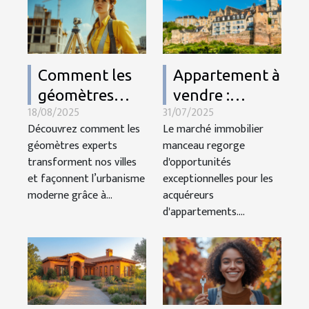
Comment les
Appartement à
géomètres
vendre :
18/08/2025
31/07/2025
experts
découvrez de
Découvrez comment les
Le marché immobilier
façonnent
belles pépites
géomètres experts
manceau regorge
l'urbanisme
sur Le Mans !
transforment nos villes
d'opportunités
moderne ?
et façonnent l’urbanisme
exceptionnelles pour les
moderne grâce à...
acquéreurs
d'appartements....