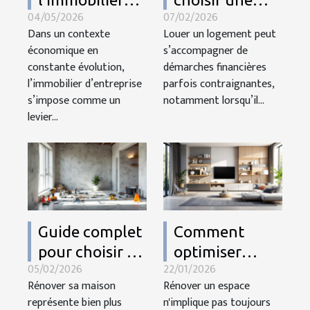
04/05/2026
07/02/2026
d’entreprise
garantie de
Dans un contexte
Louer un logement peut
bouleverse la
loyer flexible
économique en
s’accompagner de
stratégie
et sans dépôt ?
constante évolution,
démarches financières
patrimoniale
l’immobilier d’entreprise
parfois contraignantes,
s’impose comme un
des dirigeants
notamment lorsqu’il...
levier...
Guide complet
Comment
pour choisir le
optimiser
05/02/2026
22/01/2026
meilleur type
l'espace lors de
Rénover sa maison
Rénover un espace
de rénovation
rénovations
représente bien plus
n'implique pas toujours